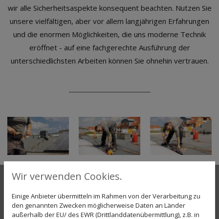
wir alle Sicherheitsaspekte konsequent beachten. Nutzen Sie
unsere vielfältigen, aber vor allem langjährigen Erfahrungen
und die enormen Möglichkeiten, die uns moderne Technik
eröffnet - auf eine fachgerechte Ausführung der
unterschiedlichsten Arbeiten können Sie ohnehin vertrauen.
Wir verwenden Cookies.
NEU: Der VELUX
Einige Anbieter übermitteln im Rahmen von der Verarbeitung zu
den genannten Zwecken möglicherweise Daten an Länder
außerhalb der EU/ des EWR (Drittlanddatenübermittlung), z.B. in