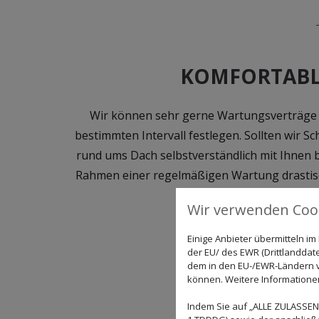
KOMFORTABLE
Wir können sehr gerne Wartungsverträge v
bestimmten Intervall festlegen. Sollten wir 
rund ums Dach selbstverständlich mit Ihnen
Rahmen einer regelmäßigen Wartung drastisch,
Wir verwenden Cook
Einige Anbieter übermitteln 
der EU/ des EWR (Drittlanddate
dem in den EU-/EWR-Ländern ve
können. Weitere Informationen 
Indem Sie auf „ALLE ZULASSEN"