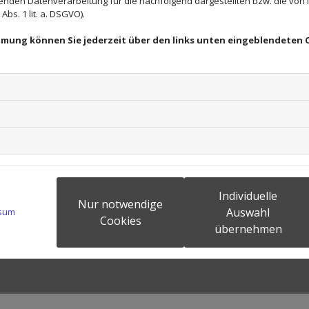
enden Datenverarbeitung für die nachfolgend dargestellten bzw. die von
bs. 1 lit. a. DSGVO).
immung können Sie jederzeit über den links unten eingeblendeten 
Individuelle
Nur notwendige
Auswahl
sum
Cookies
übernehmen