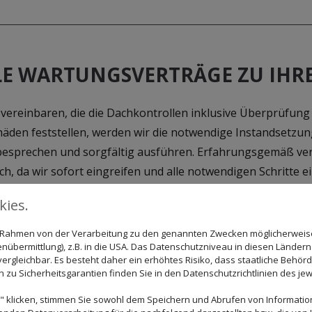
 WARTUNGSVERTRÄGE ZU IHRE
ereinbaren, die die Dachkontrollen inklusive Überprüfung 
Schäden feststellen, werden wir die notwendige Instandsetzu
 besprechen und sorgfältig ausführen. Erfahrungsgemäß ver
 da wir sofort eingreifen und alle notwendigen Schritte ein
erläutern Ihnen gerne unsere Wartungsverträge.
ies.
im Rahmen von der Verarbeitung zu den genannten Zwecken möglicherwei
nübermittlung), z.B. in die USA. Das Datenschutzniveau in diesen Ländern 
rgleichbar. Es besteht daher ein erhöhtes Risiko, dass staatliche Behör
zu Sicherheitsgarantien finden Sie in den Datenschutzrichtlinien des jew
 klicken, stimmen Sie sowohl dem Speichern und Abrufen von Information