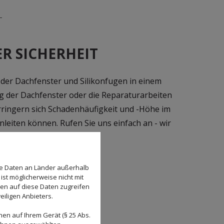
R SICHERHEIT
der Dachfenster und Silikonfugen in einem
ng der Dachfenster oder die Reparaturarbeiten
ringern sich Schadenhäufigkeit und -Höhe im
leiten können. Rufen Sie uns einfach an - wir
se Daten an Länder außerhalb
ist möglicherweise nicht mit
den auf diese Daten zugreifen
eiligen Anbieters.
en auf Ihrem Gerät (§ 25 Abs.